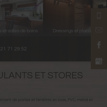
Portes, fenêtres, portails,
sings et placards
volets roulants et stores
 21 71 29 52
OULANTS ET STORES
cement de portes et fenêtres en bois, PVC, métal et