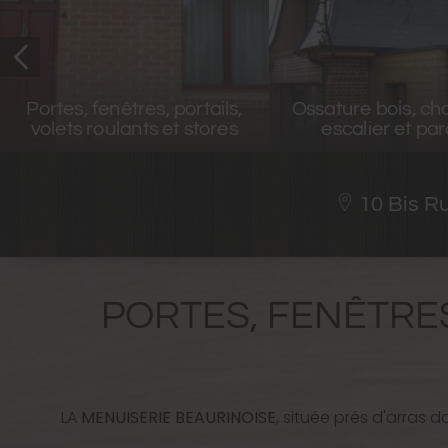
Isolation m
Ossature bois, charpente,
intérieurs/extér
escalier et parquet
combles
10 Bis R
PORTES, FENÊTRES
LA
MENUISERIE BEAURINOISE
, située prés d'arras 