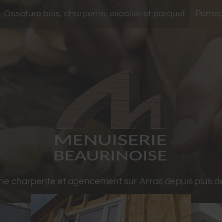
Ossature bois, charpente, escalier et parquet
Portes,
ie charpente et agencement sur Arras depuis plus d