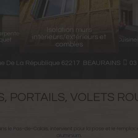
urs
ieurs et
Dres
Cuisines et salles de bains
ue De La République
62217
BEAURAINS
03
, PORTAILS, VOLETS R
dans le Pas-de-Calais, intervient pour la pose et le rempla
aluminium.